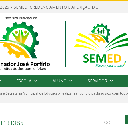
EDITAL Nº 001/2025 – SEMED (CREDENCIAMENTO E AFERIÇÃO DE CRITÉRIOS TÉCNICOS DE MÉRITO E DESEMPENHO PARA PROVIMENTO DO CARGO OU FUNÇÃO DE GESTOR ESCOLAR DAS UNIDADES DE ENSINO DA REDE MUNICIPAL DE SENADOR JO)
ESCOLA
ALUNO
SERVIDOR
ra e Secretaria Municipal de Educação realizam encontro pedagógico com todo
 13.13.55
0