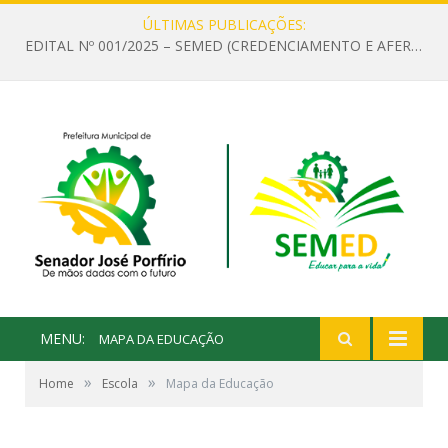
ÚLTIMAS PUBLICAÇÕES:
EDITAL Nº 001/2025 – SEMED (CREDENCIAMENTO E AFERIÇÃO DE CRITÉRIOS TÉCNICOS DE MÉRITO E DESEMPENHO PARA PROVIMENTO DO CARGO OU FUNÇÃO DE GESTOR ESCOLAR DAS UNIDADES DE ENSINO DA REDE MUNICIPAL DE SENADOR JO)
MENU:
MAPA DA EDUCAÇÃO
»
»
Home
Escola
Mapa da Educação