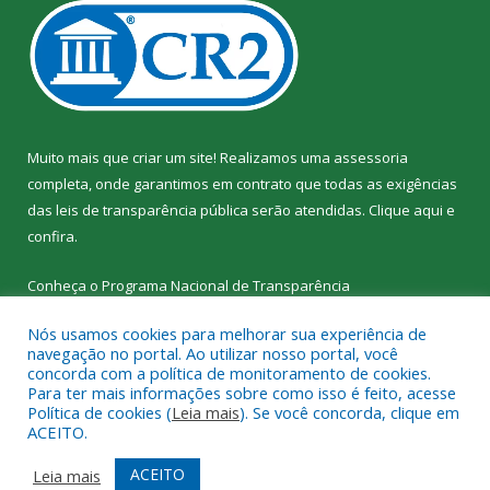
Muito mais que criar um site! Realizamos uma assessoria
completa, onde garantimos em contrato que todas as exigências
das leis de transparência pública serão atendidas. Clique aqui e
confira.
Conheça o
Programa Nacional de Transparência
Nós usamos cookies para melhorar sua experiência de
navegação no portal. Ao utilizar nosso portal, você
concorda com a política de monitoramento de cookies.
Para ter mais informações sobre como isso é feito, acesse
Todos os direitos reservados a SEMED – Secretaria Municipal de
Política de cookies (
Leia mais
). Se você concorda, clique em
Educação de Senador José Porfírio.
ACEITO.
Mapa do Site
Acessar Área Administrativa
ACEITO
Leia mais