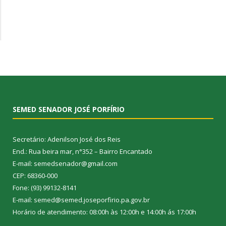
SEMED SENADOR JOSÉ PORFÍRIO
Secretário: Adenilson José dos Reis
End.: Rua beira mar, n°352 – Bairro Encantado
E-mail: semedsenador@gmail.com
CEP: 68360-000
Fone: (93) 99132-8141
E-mail: semed@semed.joseporfirio.pa.gov.br
Horário de atendimento: 08:00h às 12:00h e 14:00h ás 17:00h