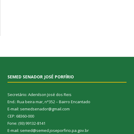
SEMED SENADOR JOSÉ PORFÍRIO
Secretário: Adenilson José dos Reis
End.: Rua beira mar, n°352 – Bairro Encantado
E-mail: semedsenador@gmail.com
CEP: 68360-000
Fone: (93) 99132-8141
E-mail: semed@semed.joseporfirio.pa.gov.br