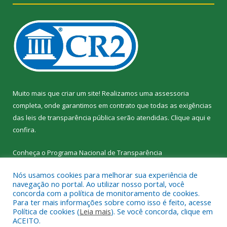
Muito mais que criar um site! Realizamos uma assessoria
completa, onde garantimos em contrato que todas as exigências
das leis de transparência pública serão atendidas. Clique aqui e
confira.
Conheça o
Programa Nacional de Transparência
Nós usamos cookies para melhorar sua experiência de
navegação no portal. Ao utilizar nosso portal, você
concorda com a política de monitoramento de cookies.
Para ter mais informações sobre como isso é feito, acesse
Todos os direitos reservados a SEMED – Secretaria Municipal de
Política de cookies (
Leia mais
). Se você concorda, clique em
Educação de Senador José Porfírio.
ACEITO.