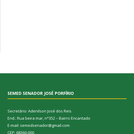
SEMED SENADOR JOSÉ PORFÍRIO
Secretário: Adenilson José dos Reis
End.: Rua beira mar, n°352 – Bairro Encantado
E-mail: semedsenador@gmail.com
CEP: 68360-000