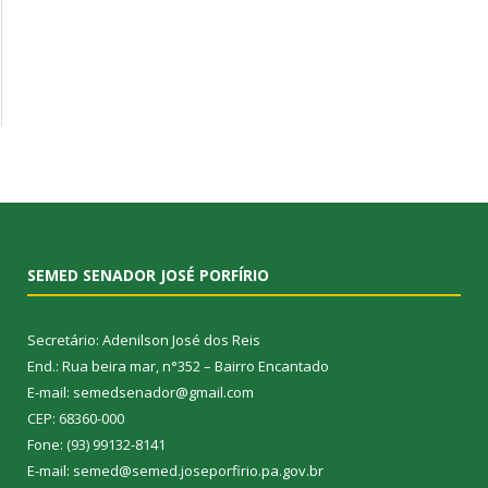
SEMED SENADOR JOSÉ PORFÍRIO
Secretário: Adenilson José dos Reis
End.: Rua beira mar, n°352 – Bairro Encantado
E-mail: semedsenador@gmail.com
CEP: 68360-000
Fone: (93) 99132-8141
E-mail: semed@semed.joseporfirio.pa.gov.br