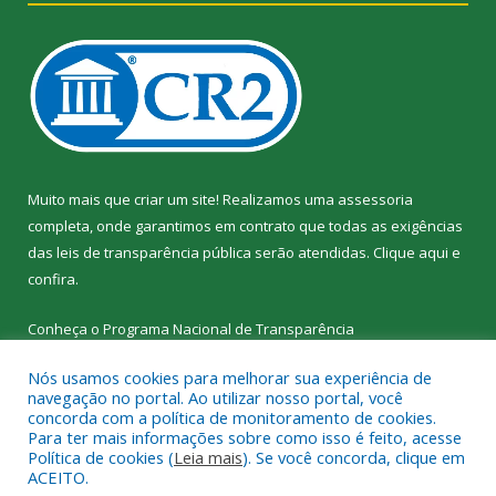
Muito mais que criar um site! Realizamos uma assessoria
completa, onde garantimos em contrato que todas as exigências
das leis de transparência pública serão atendidas. Clique aqui e
confira.
Conheça o
Programa Nacional de Transparência
Nós usamos cookies para melhorar sua experiência de
navegação no portal. Ao utilizar nosso portal, você
concorda com a política de monitoramento de cookies.
Para ter mais informações sobre como isso é feito, acesse
Todos os direitos reservados a SEMED – Secretaria Municipal de
Política de cookies (
Leia mais
). Se você concorda, clique em
Educação de Senador José Porfírio.
ACEITO.