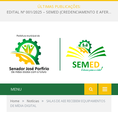
ÚLTIMAS PUBLICAÇÕES:
EDITAL Nº 001/2025 – SEMED (CREDENCIAMENTO E AFERIÇÃO DE CRITÉRIOS TÉCNICOS DE MÉRITO E DESEMPENHO PARA PROVIMENTO DO CARGO OU FUNÇÃO DE GESTOR ESCOLAR DAS UNIDADES DE ENSINO DA REDE MUNICIPAL DE SENADOR JO)
MENU
»
»
Home
Notícias
SALAS DE AEE RECEBEM EQUIPAMENTOS
DE MÍDIA DIGITAL