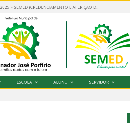
EDITAL Nº 001/2025 – SEMED (CREDENCIAMENTO E AFERIÇÃO DE CRITÉRIOS TÉCNICOS DE MÉRITO E DESEMPENHO PARA PROVIMENTO DO CARGO OU FUNÇÃO DE GESTOR ESCOLAR DAS UNIDADES DE ENSINO DA REDE MUNICIPAL DE SENADOR JO)
ESCOLA
ALUNO
SERVIDOR