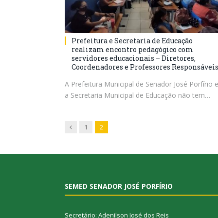
Prefeitura e Secretaria de Educação
realizam encontro pedagógico com
servidores educacionais – Diretores,
Coordenadores e Professores Responsávei
A Prefeitura Municipal de Senador José Porfírio 
a Secretaria Municipal de Educação não tem…
Previous
1
2
SEMED SENADOR JOSÉ PORFÍRIO
Secretário: Adenilson José dos Reis