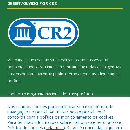
DESENVOLVIDO POR CR2
Muito mais que criar um site! Realizamos uma assessoria
completa, onde garantimos em contrato que todas as exigências
das leis de transparência pública serão atendidas. Clique aqui e
confira.
Conheça o
Programa Nacional de Transparência
Nós usamos cookies para melhorar sua experiência de
navegação no portal. Ao utilizar nosso portal, você
concorda com a política de monitoramento de cookies.
Para ter mais informações sobre como isso é feito, acesse
Todos os direitos reservados a SEMED – Secretaria Municipal de
Política de cookies (
Leia mais
). Se você concorda, clique em
Educação de Senador José Porfírio.