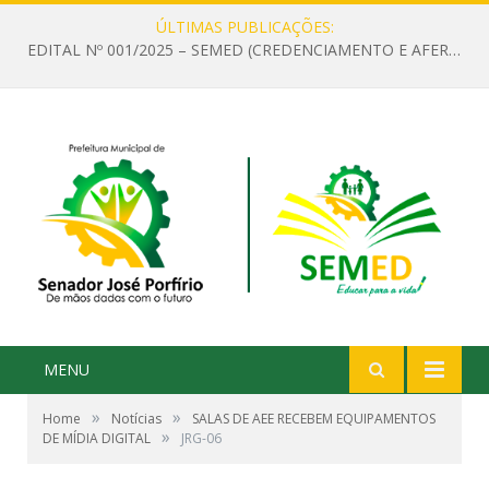
ÚLTIMAS PUBLICAÇÕES:
EDITAL Nº 001/2025 – SEMED (CREDENCIAMENTO E AFERIÇÃO DE CRITÉRIOS TÉCNICOS DE MÉRITO E DESEMPENHO PARA PROVIMENTO DO CARGO OU FUNÇÃO DE GESTOR ESCOLAR DAS UNIDADES DE ENSINO DA REDE MUNICIPAL DE SENADOR JO)
MENU
»
»
Home
Notícias
SALAS DE AEE RECEBEM EQUIPAMENTOS
»
DE MÍDIA DIGITAL
JRG-06