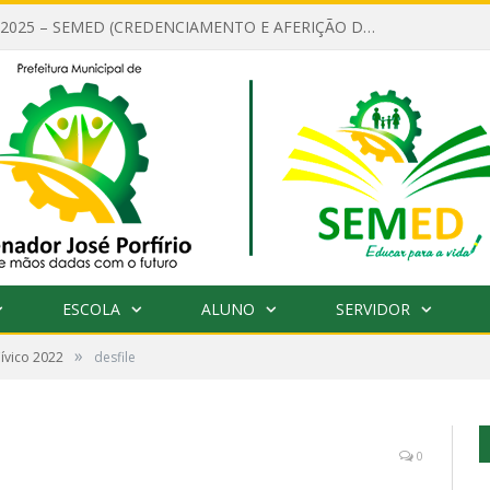
EDITAL Nº 001/2025 – SEMED (CREDENCIAMENTO E AFERIÇÃO DE CRITÉRIOS TÉCNICOS DE MÉRITO E DESEMPENHO PARA PROVIMENTO DO CARGO OU FUNÇÃO DE GESTOR ESCOLAR DAS UNIDADES DE ENSINO DA REDE MUNICIPAL DE SENADOR JO)
ESCOLA
ALUNO
SERVIDOR
»
Cívico 2022
desfile
0