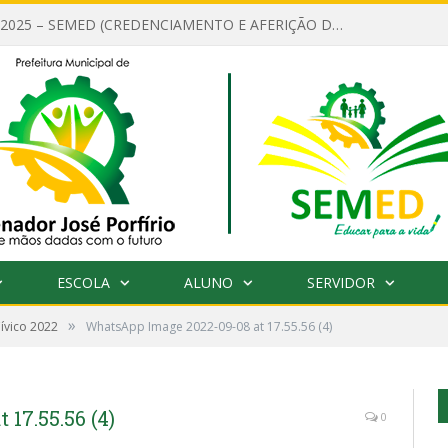
EDITAL Nº 001/2025 – SEMED (CREDENCIAMENTO E AFERIÇÃO DE CRITÉRIOS TÉCNICOS DE MÉRITO E DESEMPENHO PARA PROVIMENTO DO CARGO OU FUNÇÃO DE GESTOR ESCOLAR DAS UNIDADES DE ENSINO DA REDE MUNICIPAL DE SENADOR JO)
ESCOLA
ALUNO
SERVIDOR
»
Cívico 2022
WhatsApp Image 2022-09-08 at 17.55.56 (4)
17.55.56 (4)
0