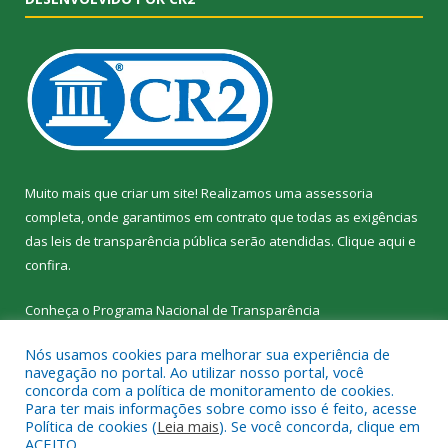
Muito mais que criar um site! Realizamos uma assessoria
completa, onde garantimos em contrato que todas as exigências
das leis de transparência pública serão atendidas. Clique aqui e
confira.
Conheça o
Programa Nacional de Transparência
Nós usamos cookies para melhorar sua experiência de
navegação no portal. Ao utilizar nosso portal, você
concorda com a política de monitoramento de cookies.
Para ter mais informações sobre como isso é feito, acesse
Todos os direitos reservados a SEMED – Secretaria Municipal de
Política de cookies (
Leia mais
). Se você concorda, clique em
Educação de Senador José Porfírio.
ACEITO.