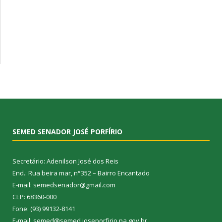
SEMED SENADOR JOSÉ PORFÍRIO
Secretário: Adenilson José dos Reis
End.: Rua beira mar, n°352 – Bairro Encantado
E-mail: semedsenador@gmail.com
CEP: 68360-000
Fone: (93) 99132-8141
E-mail: semed@semed.joseporfirio.pa.gov.br