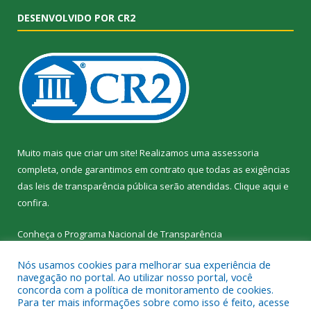
DESENVOLVIDO POR CR2
Muito mais que criar um site! Realizamos uma assessoria
completa, onde garantimos em contrato que todas as exigências
das leis de transparência pública serão atendidas. Clique aqui e
confira.
Conheça o
Programa Nacional de Transparência
Nós usamos cookies para melhorar sua experiência de
navegação no portal. Ao utilizar nosso portal, você
concorda com a política de monitoramento de cookies.
Para ter mais informações sobre como isso é feito, acesse
Todos os direitos reservados a SEMED – Secretaria Municipal de