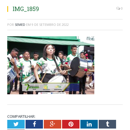
IMG_1859
0
POR
SEMED
EM
9 DE SETEMBRO DE 2022
COMPARTILHAR:
Twitter
Facebook
Google+
Pinterest
LinkedIn
Tumblr