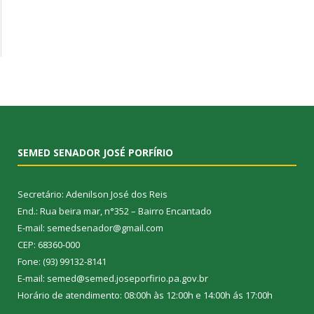
SEMED SENADOR JOSÉ PORFÍRIO
Secretário: Adenilson José dos Reis
End.: Rua beira mar, n°352 – Bairro Encantado
E-mail: semedsenador@gmail.com
CEP: 68360-000
Fone: (93) 99132-8141
E-mail: semed@semed.joseporfirio.pa.gov.br
Horário de atendimento: 08:00h às 12:00h e 14:00h ás 17:00h