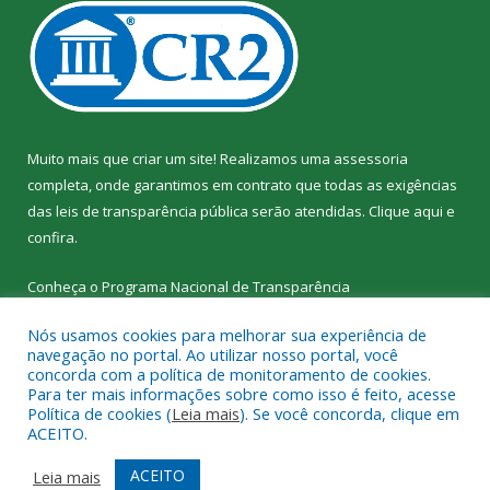
Muito mais que criar um site! Realizamos uma assessoria
completa, onde garantimos em contrato que todas as exigências
das leis de transparência pública serão atendidas. Clique aqui e
confira.
Conheça o
Programa Nacional de Transparência
Nós usamos cookies para melhorar sua experiência de
navegação no portal. Ao utilizar nosso portal, você
concorda com a política de monitoramento de cookies.
Para ter mais informações sobre como isso é feito, acesse
Todos os direitos reservados a SEMED – Secretaria Municipal de
Política de cookies (
Leia mais
). Se você concorda, clique em
Educação de Senador José Porfírio.
ACEITO.
Mapa do Site
Acessar Área Administrativa
ACEITO
Leia mais