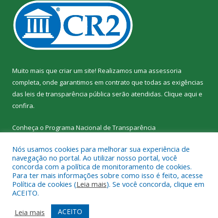
Muito mais que criar um site! Realizamos uma assessoria
completa, onde garantimos em contrato que todas as exigências
das leis de transparência pública serão atendidas. Clique aqui e
confira.
Conheça o
Programa Nacional de Transparência
Nós usamos cookies para melhorar sua experiência de
navegação no portal. Ao utilizar nosso portal, você
concorda com a política de monitoramento de cookies.
Para ter mais informações sobre como isso é feito, acesse
Todos os direitos reservados a SEMED – Secretaria Municipal de
Política de cookies (
Leia mais
). Se você concorda, clique em
Educação de Senador José Porfírio.
ACEITO.
Mapa do Site
Acessar Área Administrativa
ACEITO
Leia mais