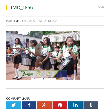
IMG_1856
0
POR
SEMED
EM
9 DE SETEMBRO DE 2022
COMPARTILHAR:
Twitter
Facebook
Google+
Pinterest
LinkedIn
Tumblr