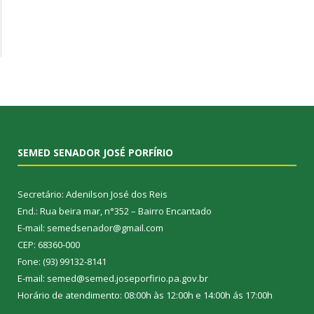
SEMED SENADOR JOSÉ PORFÍRIO
Secretário: Adenilson José dos Reis
End.: Rua beira mar, n°352 – Bairro Encantado
E-mail: semedsenador@gmail.com
CEP: 68360-000
Fone: (93) 99132-8141
E-mail: semed@semed.joseporfirio.pa.gov.br
Horário de atendimento: 08:00h às 12:00h e 14:00h ás 17:00h