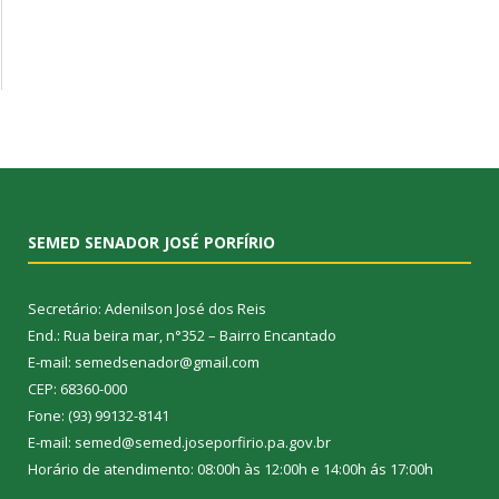
SEMED SENADOR JOSÉ PORFÍRIO
Secretário: Adenilson José dos Reis
End.: Rua beira mar, n°352 – Bairro Encantado
E-mail: semedsenador@gmail.com
CEP: 68360-000
Fone: (93) 99132-8141
E-mail: semed@semed.joseporfirio.pa.gov.br
Horário de atendimento: 08:00h às 12:00h e 14:00h ás 17:00h