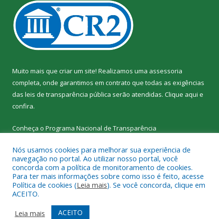
Muito mais que criar um site! Realizamos uma assessoria
completa, onde garantimos em contrato que todas as exigências
das leis de transparência pública serão atendidas. Clique aqui e
confira.
Conheça o
Programa Nacional de Transparência
Nós usamos cookies para melhorar sua experiência de
navegação no portal. Ao utilizar nosso portal, você
concorda com a política de monitoramento de cookies.
Para ter mais informações sobre como isso é feito, acesse
Todos os direitos reservados a SEMED – Secretaria Municipal de
Política de cookies (
Leia mais
). Se você concorda, clique em
Educação de Senador José Porfírio.
ACEITO.
Mapa do Site
Acessar Área Administrativa
ACEITO
Leia mais