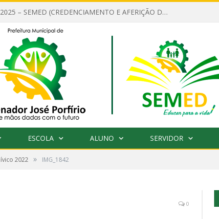
EDITAL Nº 001/2025 – SEMED (CREDENCIAMENTO E AFERIÇÃO DE CRITÉRIOS TÉCNICOS DE MÉRITO E DESEMPENHO PARA PROVIMENTO DO CARGO OU FUNÇÃO DE GESTOR ESCOLAR DAS UNIDADES DE ENSINO DA REDE MUNICIPAL DE SENADOR JO)
ESCOLA
ALUNO
SERVIDOR
»
Cívico 2022
IMG_1842
0