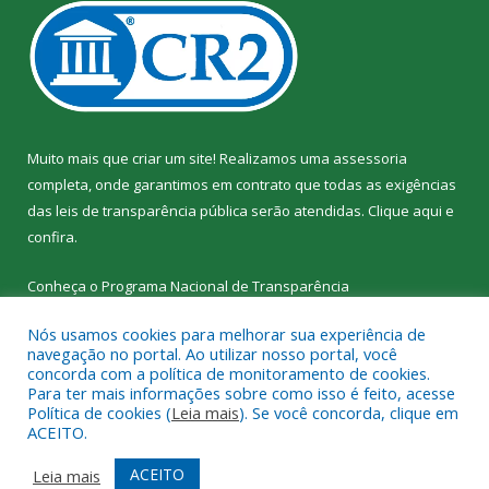
Muito mais que criar um site! Realizamos uma assessoria
completa, onde garantimos em contrato que todas as exigências
das leis de transparência pública serão atendidas. Clique aqui e
confira.
Conheça o
Programa Nacional de Transparência
Nós usamos cookies para melhorar sua experiência de
navegação no portal. Ao utilizar nosso portal, você
concorda com a política de monitoramento de cookies.
Para ter mais informações sobre como isso é feito, acesse
Todos os direitos reservados a SEMED – Secretaria Municipal de
Política de cookies (
Leia mais
). Se você concorda, clique em
Educação de Senador José Porfírio.
ACEITO.
Mapa do Site
Acessar Área Administrativa
ACEITO
Leia mais