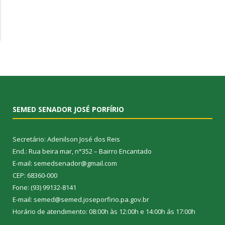
SEMED SENADOR JOSÉ PORFÍRIO
Secretário: Adenilson José dos Reis
End.: Rua beira mar, n°352 – Bairro Encantado
E-mail: semedsenador@gmail.com
CEP: 68360-000
Fone: (93) 99132-8141
E-mail: semed@semed.joseporfirio.pa.gov.br
Horário de atendimento: 08:00h às 12:00h e 14:00h ás 17:00h