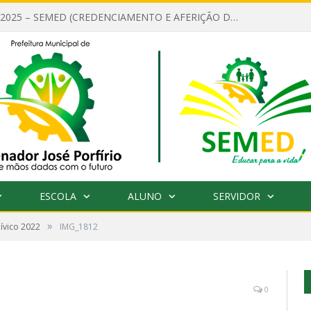
EDITAL Nº 001/2025 – SEMED (CREDENCIAMENTO E AFERIÇÃO DE CRITÉRIOS TÉCNICOS DE MÉRITO E DESEMPENHO PARA PROVIMENTO DO CARGO OU FUNÇÃO DE GESTOR ESCOLAR DAS UNIDADES DE ENSINO DA REDE MUNICIPAL DE SENADOR JO)
ESCOLA
ALUNO
SERVIDOR
»
Cívico 2022
IMG_1812
0