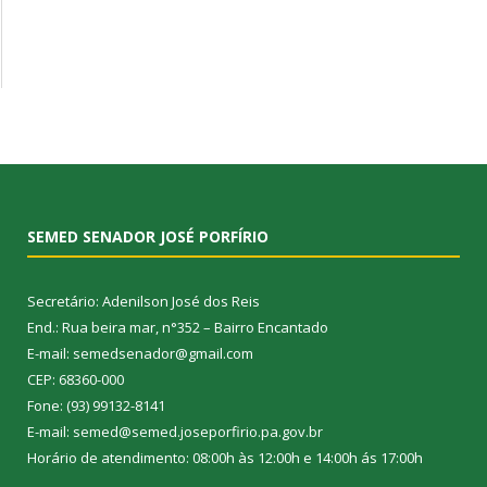
SEMED SENADOR JOSÉ PORFÍRIO
Secretário: Adenilson José dos Reis
End.: Rua beira mar, n°352 – Bairro Encantado
E-mail: semedsenador@gmail.com
CEP: 68360-000
Fone: (93) 99132-8141
E-mail: semed@semed.joseporfirio.pa.gov.br
Horário de atendimento: 08:00h às 12:00h e 14:00h ás 17:00h