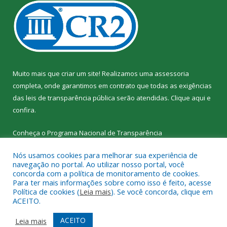
Muito mais que criar um site! Realizamos uma assessoria
completa, onde garantimos em contrato que todas as exigências
das leis de transparência pública serão atendidas. Clique aqui e
confira.
Conheça o
Programa Nacional de Transparência
Nós usamos cookies para melhorar sua experiência de
navegação no portal. Ao utilizar nosso portal, você
concorda com a política de monitoramento de cookies.
Para ter mais informações sobre como isso é feito, acesse
Todos os direitos reservados a SEMED – Secretaria Municipal de
Política de cookies (
Leia mais
). Se você concorda, clique em
Educação de Senador José Porfírio.
ACEITO.
Mapa do Site
Acessar Área Administrativa
ACEITO
Leia mais