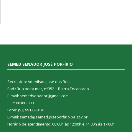
SEMED SENADOR JOSÉ PORFÍRIO
Secretário: Adenilson José dos Reis
End.: Rua beira mar, n°352 – Bairro Encantado
E-mail: semedsenador@gmail.com
CEP: 68360-000
Fone: (93) 99132-8141
E-mail: semed@semed.joseporfirio.pa.gov.br
Horário de atendimento: 08:00h às 12:00h e 14:00h ás 17:00h