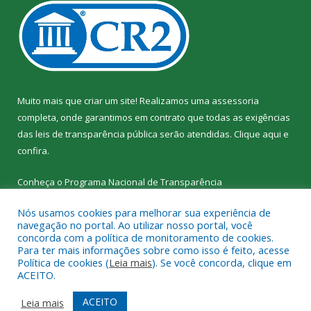
Muito mais que criar um site! Realizamos uma assessoria
completa, onde garantimos em contrato que todas as exigências
das leis de transparência pública serão atendidas. Clique aqui e
confira.
Conheça o
Programa Nacional de Transparência
Nós usamos cookies para melhorar sua experiência de
navegação no portal. Ao utilizar nosso portal, você
concorda com a política de monitoramento de cookies.
Para ter mais informações sobre como isso é feito, acesse
Todos os direitos reservados a SEMED – Secretaria Municipal de
Política de cookies (
Leia mais
). Se você concorda, clique em
Educação de Senador José Porfírio.
ACEITO.
Mapa do Site
Acessar Área Administrativa
ACEITO
Leia mais