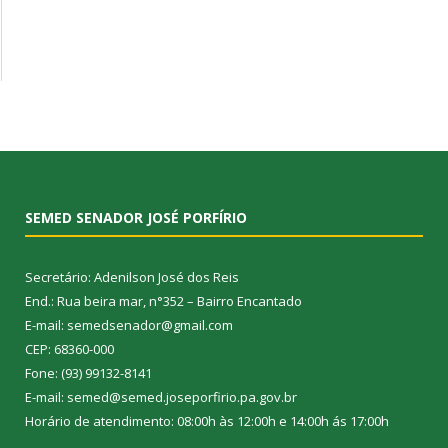
SEMED SENADOR JOSÉ PORFÍRIO
Secretário: Adenilson José dos Reis
End.: Rua beira mar, n°352 – Bairro Encantado
E-mail: semedsenador@gmail.com
CEP: 68360-000
Fone: (93) 99132-8141
E-mail: semed@semed.joseporfirio.pa.gov.br
Horário de atendimento: 08:00h às 12:00h e 14:00h ás 17:00h