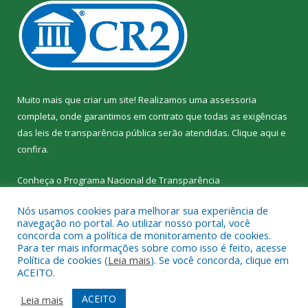
Muito mais que criar um site! Realizamos uma assessoria
completa, onde garantimos em contrato que todas as exigências
das leis de transparência pública serão atendidas. Clique aqui e
confira.
Conheça o
Programa Nacional de Transparência
Nós usamos cookies para melhorar sua experiência de
navegação no portal. Ao utilizar nosso portal, você
concorda com a política de monitoramento de cookies.
Para ter mais informações sobre como isso é feito, acesse
Todos os direitos reservados a SEMED – Secretaria Municipal de
Política de cookies (
Leia mais
). Se você concorda, clique em
Educação de Senador José Porfírio.
ACEITO.
Mapa do Site
Acessar Área Administrativa
ACEITO
Leia mais