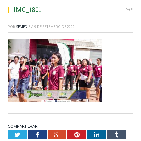
IMG_1801
0
POR
SEMED
EM
9 DE SETEMBRO DE 2022
COMPARTILHAR:
Twitter
Facebook
Google+
Pinterest
LinkedIn
Tumblr