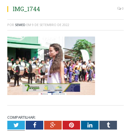
IMG_1744
0
POR
SEMED
EM
9 DE SETEMBRO DE 2022
COMPARTILHAR:
Twitter
Facebook
Google+
Pinterest
LinkedIn
Tumblr