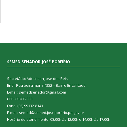
SEMED SENADOR JOSÉ PORFÍRIO
Secretário: Adenilson José dos Reis
End.: Rua beira mar, n°352 – Bairro Encantado
E-mail: semedsenador@gmail.com
CEP: 68360-000
Fone: (93) 99132-8141
E-mail: semed@semed.joseporfirio.pa.gov.br
Horário de atendimento: 08:00h às 12:00h e 14:00h ás 17:00h