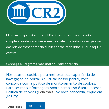
Muito mais que criar um site! Realizamos uma assessoria
completa, onde garantimos em contrato que todas as exigências
das leis de transparência pública serão atendidas. Clique aqui e
confira.
Conheça o
Programa Nacional de Transparência
Nós usamos cookies para melhorar sua experiência de
navegação no portal. Ao utilizar nosso portal, você
concorda com a política de monitoramento de cookies.
Para ter mais informações sobre como isso é feito, acesse
Todos os direitos reservados a SEMED – Secretaria Municipal de
Política de cookies (
Leia mais
). Se você concorda, clique em
Educação de Senador José Porfírio.
ACEITO.
Mapa do Site
Acessar Área Administrativa
ACEITO
Leia mais