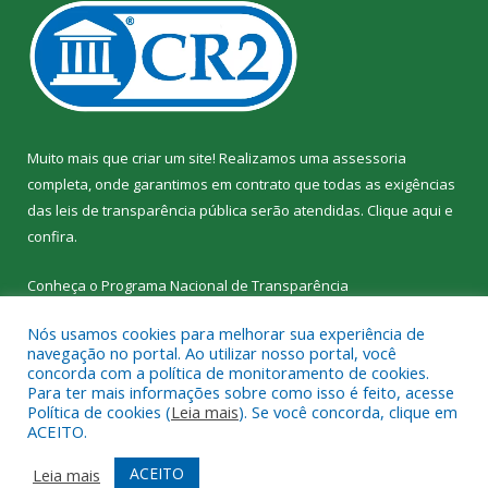
Muito mais que criar um site! Realizamos uma assessoria
completa, onde garantimos em contrato que todas as exigências
das leis de transparência pública serão atendidas. Clique aqui e
confira.
Conheça o
Programa Nacional de Transparência
Nós usamos cookies para melhorar sua experiência de
navegação no portal. Ao utilizar nosso portal, você
concorda com a política de monitoramento de cookies.
Para ter mais informações sobre como isso é feito, acesse
Todos os direitos reservados a SEMED – Secretaria Municipal de
Política de cookies (
Leia mais
). Se você concorda, clique em
Educação de Senador José Porfírio.
ACEITO.
Mapa do Site
Acessar Área Administrativa
ACEITO
Leia mais