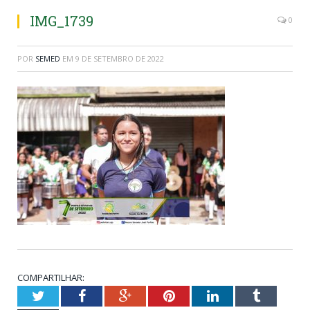
IMG_1739
0
POR
SEMED
EM
9 DE SETEMBRO DE 2022
COMPARTILHAR:
Twitter
Facebook
Google+
Pinterest
LinkedIn
Tumblr