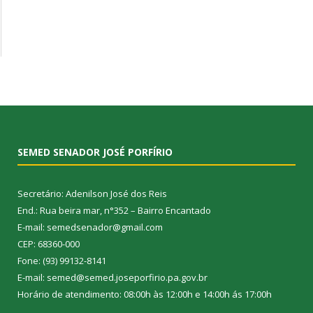
SEMED SENADOR JOSÉ PORFÍRIO
Secretário: Adenilson José dos Reis
End.: Rua beira mar, n°352 – Bairro Encantado
E-mail: semedsenador@gmail.com
CEP: 68360-000
Fone: (93) 99132-8141
E-mail: semed@semed.joseporfirio.pa.gov.br
Horário de atendimento: 08:00h às 12:00h e 14:00h ás 17:00h