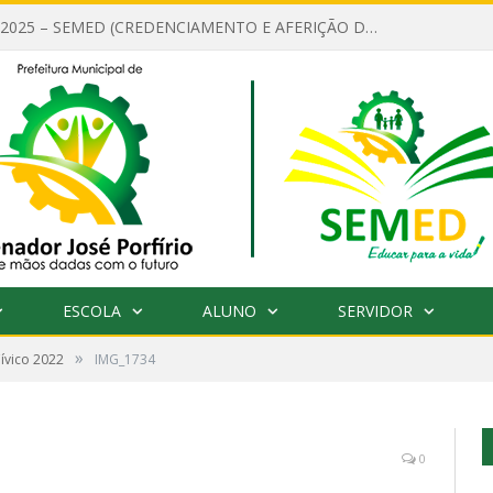
EDITAL Nº 001/2025 – SEMED (CREDENCIAMENTO E AFERIÇÃO DE CRITÉRIOS TÉCNICOS DE MÉRITO E DESEMPENHO PARA PROVIMENTO DO CARGO OU FUNÇÃO DE GESTOR ESCOLAR DAS UNIDADES DE ENSINO DA REDE MUNICIPAL DE SENADOR JO)
ESCOLA
ALUNO
SERVIDOR
»
Cívico 2022
IMG_1734
0