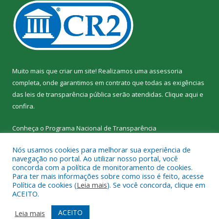
Muito mais que criar um site! Realizamos uma assessoria
completa, onde garantimos em contrato que todas as exigências
das leis de transparência pública serão atendidas. Clique aqui e
confira.
Conheça o
Programa Nacional de Transparência
Nós usamos cookies para melhorar sua experiência de
navegação no portal. Ao utilizar nosso portal, você
concorda com a política de monitoramento de cookies.
Para ter mais informações sobre como isso é feito, acesse
Todos os direitos reservados a SEMED – Secretaria Municipal de
Política de cookies (
Leia mais
). Se você concorda, clique em
Educação de Senador José Porfírio.
ACEITO.
Mapa do Site
Acessar Área Administrativa
ACEITO
Leia mais