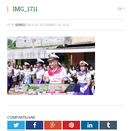
IMG_1711
0
POR
SEMED
EM
9 DE SETEMBRO DE 2022
COMPARTILHAR:
Twitter
Facebook
Google+
Pinterest
LinkedIn
Tumblr