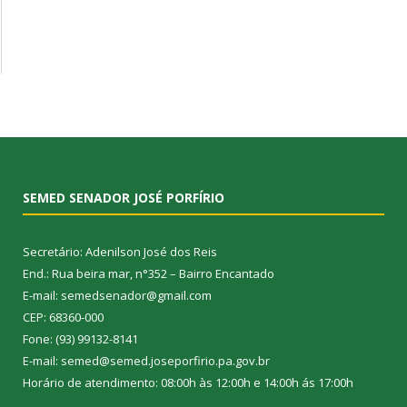
SEMED SENADOR JOSÉ PORFÍRIO
Secretário: Adenilson José dos Reis
End.: Rua beira mar, n°352 – Bairro Encantado
E-mail: semedsenador@gmail.com
CEP: 68360-000
Fone: (93) 99132-8141
E-mail: semed@semed.joseporfirio.pa.gov.br
Horário de atendimento: 08:00h às 12:00h e 14:00h ás 17:00h