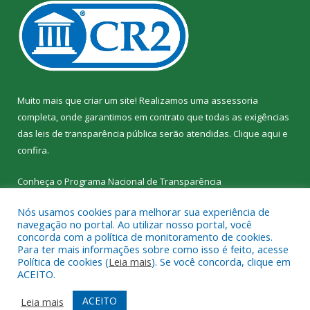
Muito mais que criar um site! Realizamos uma assessoria
completa, onde garantimos em contrato que todas as exigências
das leis de transparência pública serão atendidas. Clique aqui e
confira.
Conheça o
Programa Nacional de Transparência
Nós usamos cookies para melhorar sua experiência de
navegação no portal. Ao utilizar nosso portal, você
concorda com a política de monitoramento de cookies.
Para ter mais informações sobre como isso é feito, acesse
Todos os direitos reservados a SEMED – Secretaria Municipal de
Política de cookies (
Leia mais
). Se você concorda, clique em
Educação de Senador José Porfírio.
ACEITO.
Mapa do Site
Acessar Área Administrativa
ACEITO
Leia mais