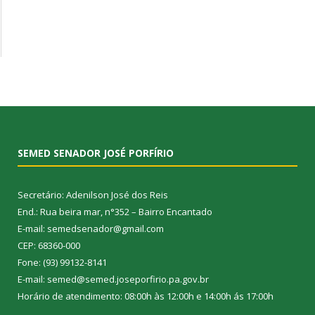
SEMED SENADOR JOSÉ PORFÍRIO
Secretário: Adenilson José dos Reis
End.: Rua beira mar, n°352 – Bairro Encantado
E-mail: semedsenador@gmail.com
CEP: 68360-000
Fone: (93) 99132-8141
E-mail: semed@semed.joseporfirio.pa.gov.br
Horário de atendimento: 08:00h às 12:00h e 14:00h ás 17:00h