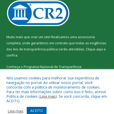
Muito mais que criar um site! Realizamos uma assessoria
completa, onde garantimos em contrato que todas as exigências
das leis de transparência pública serão atendidas. Clique aqui e
confira.
Conheça o
Programa Nacional de Transparência
Nós usamos cookies para melhorar sua experiência de
navegação no portal. Ao utilizar nosso portal, você
concorda com a política de monitoramento de cookies.
Para ter mais informações sobre como isso é feito, acesse
Todos os direitos reservados a SEMED – Secretaria Municipal de
Política de cookies (
Leia mais
). Se você concorda, clique em
Educação de Senador José Porfírio.
ACEITO.
Mapa do Site
Acessar Área Administrativa
ACEITO
Leia mais