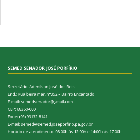
SEMED SENADOR JOSÉ PORFÍRIO
Secretário: Adenilson José dos Reis
End.: Rua beira mar, n°352 – Bairro Encantado
E-mail: semedsenador@gmail.com
CEP: 68360-000
Fone: (93) 99132-8141
E-mail: semed@semed.joseporfirio.pa.gov.br
Horário de atendimento: 08:00h às 12:00h e 14:00h ás 17:00h