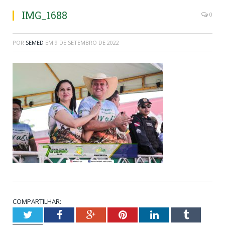
IMG_1688
0
POR
SEMED
EM
9 DE SETEMBRO DE 2022
COMPARTILHAR:
Twitter
Facebook
Google+
Pinterest
LinkedIn
Tumblr