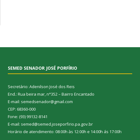
SEMED SENADOR JOSÉ PORFÍRIO
Secretário: Adenilson José dos Reis
End.: Rua beira mar, n°352 – Bairro Encantado
E-mail: semedsenador@gmail.com
CEP: 68360-000
Fone: (93) 99132-8141
E-mail: semed@semed.joseporfirio.pa.gov.br
Horário de atendimento: 08:00h às 12:00h e 14:00h ás 17:00h