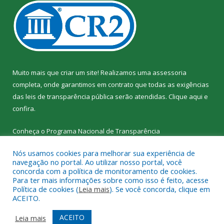
Muito mais que criar um site! Realizamos uma assessoria
completa, onde garantimos em contrato que todas as exigências
das leis de transparência pública serão atendidas. Clique aqui e
confira.
Conheça o
Programa Nacional de Transparência
Nós usamos cookies para melhorar sua experiência de
navegação no portal. Ao utilizar nosso portal, você
concorda com a política de monitoramento de cookies.
Para ter mais informações sobre como isso é feito, acesse
Todos os direitos reservados a SEMED – Secretaria Municipal de
Política de cookies (
Leia mais
). Se você concorda, clique em
Educação de Senador José Porfírio.
ACEITO.
Mapa do Site
Acessar Área Administrativa
ACEITO
Leia mais