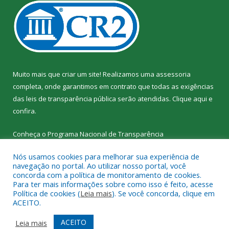
Muito mais que criar um site! Realizamos uma assessoria
completa, onde garantimos em contrato que todas as exigências
das leis de transparência pública serão atendidas. Clique aqui e
confira.
Conheça o
Programa Nacional de Transparência
Nós usamos cookies para melhorar sua experiência de
navegação no portal. Ao utilizar nosso portal, você
concorda com a política de monitoramento de cookies.
Para ter mais informações sobre como isso é feito, acesse
Todos os direitos reservados a SEMED – Secretaria Municipal de
Política de cookies (
Leia mais
). Se você concorda, clique em
Educação de Senador José Porfírio.
ACEITO.
Mapa do Site
Acessar Área Administrativa
ACEITO
Leia mais