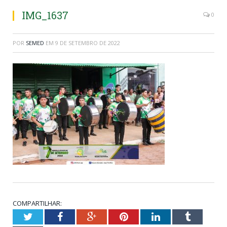
IMG_1637
0
POR
SEMED
EM
9 DE SETEMBRO DE 2022
COMPARTILHAR:
Twitter
Facebook
Google+
Pinterest
LinkedIn
Tumblr