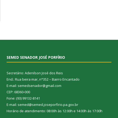
SEMED SENADOR JOSÉ PORFÍRIO
Secretário: Adenilson José dos Reis
End.: Rua beira mar, n°352 – Bairro Encantado
E-mail: semedsenador@gmail.com
CEP: 68360-000
Fone: (93) 99132-8141
E-mail: semed@semed.joseporfirio.pa.gov.br
Horário de atendimento: 08:00h às 12:00h e 14:00h ás 17:00h