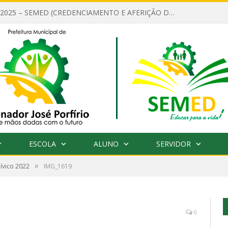
EDITAL Nº 001/2025 – SEMED (CREDENCIAMENTO E AFERIÇÃO DE CRITÉRIOS TÉCNICOS DE MÉRITO E DESEMPENHO PARA PROVIMENTO DO CARGO OU FUNÇÃO DE GESTOR ESCOLAR DAS UNIDADES DE ENSINO DA REDE MUNICIPAL DE SENADOR JO)
ESCOLA
ALUNO
SERVIDOR
»
Cívico 2022
IMG_1619
0