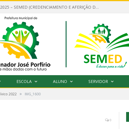
EDITAL Nº 001/2025 – SEMED (CREDENCIAMENTO E AFERIÇÃO DE CRITÉRIOS TÉCNICOS DE MÉRITO E DESEMPENHO PARA PROVIMENTO DO CARGO OU FUNÇÃO DE GESTOR ESCOLAR DAS UNIDADES DE ENSINO DA REDE MUNICIPAL DE SENADOR JO)
ESCOLA
ALUNO
SERVIDOR
»
Cívico 2022
IMG_1600
0