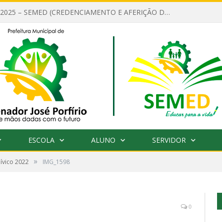
EDITAL Nº 001/2025 – SEMED (CREDENCIAMENTO E AFERIÇÃO DE CRITÉRIOS TÉCNICOS DE MÉRITO E DESEMPENHO PARA PROVIMENTO DO CARGO OU FUNÇÃO DE GESTOR ESCOLAR DAS UNIDADES DE ENSINO DA REDE MUNICIPAL DE SENADOR JO)
ESCOLA
ALUNO
SERVIDOR
»
Cívico 2022
IMG_1598
0