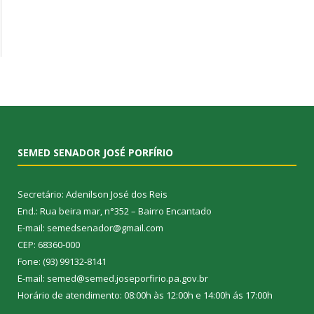
SEMED SENADOR JOSÉ PORFÍRIO
Secretário: Adenilson José dos Reis
End.: Rua beira mar, n°352 – Bairro Encantado
E-mail: semedsenador@gmail.com
CEP: 68360-000
Fone: (93) 99132-8141
E-mail: semed@semed.joseporfirio.pa.gov.br
Horário de atendimento: 08:00h às 12:00h e 14:00h ás 17:00h