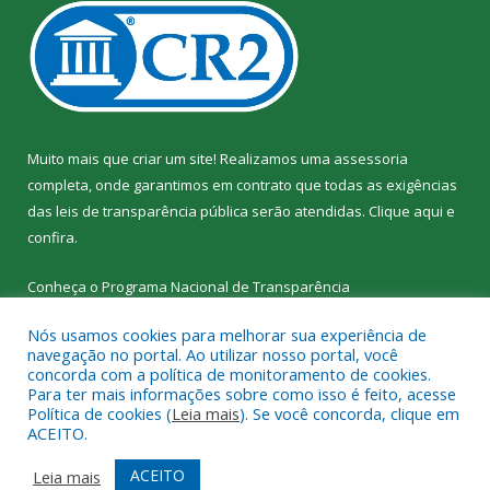
Muito mais que criar um site! Realizamos uma assessoria
completa, onde garantimos em contrato que todas as exigências
das leis de transparência pública serão atendidas. Clique aqui e
confira.
Conheça o
Programa Nacional de Transparência
Nós usamos cookies para melhorar sua experiência de
navegação no portal. Ao utilizar nosso portal, você
concorda com a política de monitoramento de cookies.
Para ter mais informações sobre como isso é feito, acesse
Todos os direitos reservados a SEMED – Secretaria Municipal de
Política de cookies (
Leia mais
). Se você concorda, clique em
Educação de Senador José Porfírio.
ACEITO.
Mapa do Site
Acessar Área Administrativa
ACEITO
Leia mais