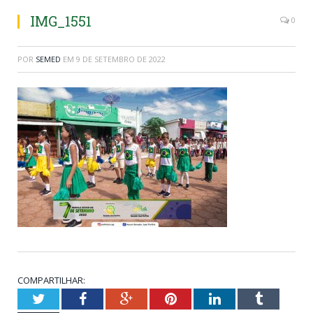
IMG_1551
0
POR
SEMED
EM
9 DE SETEMBRO DE 2022
COMPARTILHAR:
Twitter
Facebook
Google+
Pinterest
LinkedIn
Tumblr