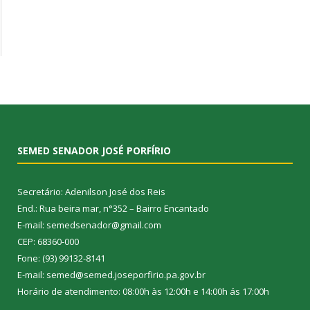
SEMED SENADOR JOSÉ PORFÍRIO
Secretário: Adenilson José dos Reis
End.: Rua beira mar, n°352 – Bairro Encantado
E-mail: semedsenador@gmail.com
CEP: 68360-000
Fone: (93) 99132-8141
E-mail: semed@semed.joseporfirio.pa.gov.br
Horário de atendimento: 08:00h às 12:00h e 14:00h ás 17:00h