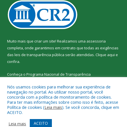
Muito mais que criar um site! Realizamos uma assessoria
completa, onde garantimos em contrato que todas as exigências
das leis de transparência pública serão atendidas. Clique aqui e
confira.
Conheça o
Programa Nacional de Transparência
Nós usamos cookies para melhorar sua experiência de
navegação no portal. Ao utilizar nosso portal, você
concorda com a política de monitoramento de cookies.
Para ter mais informações sobre como isso é feito, acesse
Todos os direitos reservados a SEMED – Secretaria Municipal de
Política de cookies (
Leia mais
). Se você concorda, clique em
Educação de Senador José Porfírio.
ACEITO.
Mapa do Site
Acessar Área Administrativa
ACEITO
Leia mais