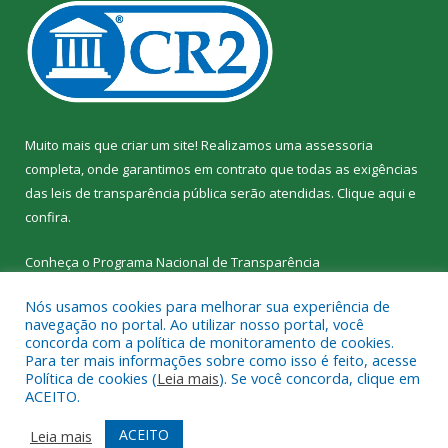
Muito mais que criar um site! Realizamos uma assessoria
completa, onde garantimos em contrato que todas as exigências
das leis de transparência pública serão atendidas. Clique aqui e
confira.
Conheça o
Programa Nacional de Transparência
Nós usamos cookies para melhorar sua experiência de
navegação no portal. Ao utilizar nosso portal, você
concorda com a política de monitoramento de cookies.
Para ter mais informações sobre como isso é feito, acesse
Todos os direitos reservados a SEMED – Secretaria Municipal de
Política de cookies (
Leia mais
). Se você concorda, clique em
Educação de Senador José Porfírio.
ACEITO.
Mapa do Site
Acessar Área Administrativa
ACEITO
Leia mais