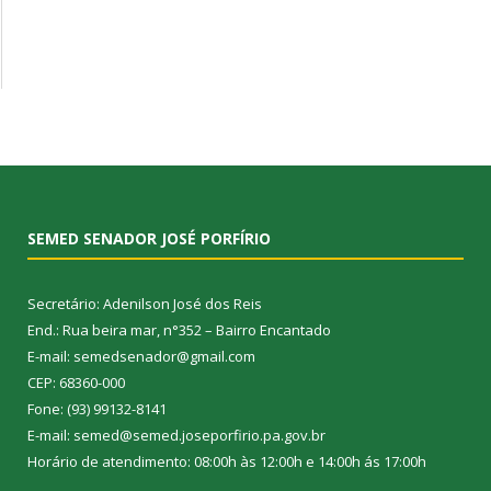
SEMED SENADOR JOSÉ PORFÍRIO
Secretário: Adenilson José dos Reis
End.: Rua beira mar, n°352 – Bairro Encantado
E-mail: semedsenador@gmail.com
CEP: 68360-000
Fone: (93) 99132-8141
E-mail: semed@semed.joseporfirio.pa.gov.br
Horário de atendimento: 08:00h às 12:00h e 14:00h ás 17:00h