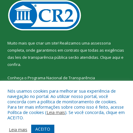
Muito mais que criar um site! Realizamos uma assessoria
completa, onde garantimos em contrato que todas as exigências
das leis de transparência pública serão atendidas. Clique aqui e
confira.
Conheça o
Programa Nacional de Transparência
Nós usamos cookies para melhorar sua experiência de
navegação no portal. Ao utilizar nosso portal, você
concorda com a política de monitoramento de cookies.
Para ter mais informações sobre como isso é feito, acesse
Todos os direitos reservados a SEMED – Secretaria Municipal de
Política de cookies (
Leia mais
). Se você concorda, clique em
Educação de Senador José Porfírio.
ACEITO.
Mapa do Site
Acessar Área Administrativa
ACEITO
Leia mais