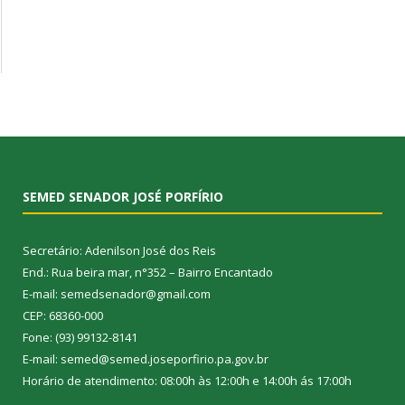
SEMED SENADOR JOSÉ PORFÍRIO
Secretário: Adenilson José dos Reis
End.: Rua beira mar, n°352 – Bairro Encantado
E-mail: semedsenador@gmail.com
CEP: 68360-000
Fone: (93) 99132-8141
E-mail: semed@semed.joseporfirio.pa.gov.br
Horário de atendimento: 08:00h às 12:00h e 14:00h ás 17:00h