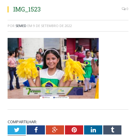
IMG_1523
0
POR
SEMED
EM
9 DE SETEMBRO DE 2022
COMPARTILHAR:
Twitter
Facebook
Google+
Pinterest
LinkedIn
Tumblr