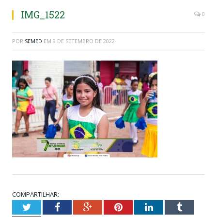
IMG_1522
0
POR
SEMED
EM
9 DE SETEMBRO DE 2022
COMPARTILHAR:
Twitter
Facebook
Google+
Pinterest
LinkedIn
Tumblr