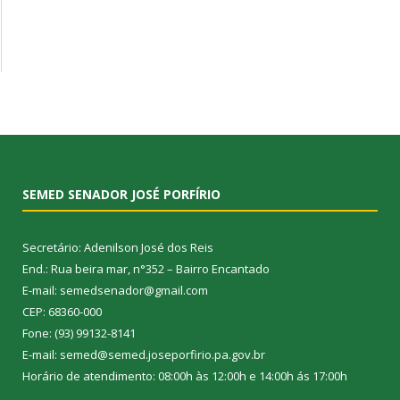
SEMED SENADOR JOSÉ PORFÍRIO
Secretário: Adenilson José dos Reis
End.: Rua beira mar, n°352 – Bairro Encantado
E-mail: semedsenador@gmail.com
CEP: 68360-000
Fone: (93) 99132-8141
E-mail: semed@semed.joseporfirio.pa.gov.br
Horário de atendimento: 08:00h às 12:00h e 14:00h ás 17:00h