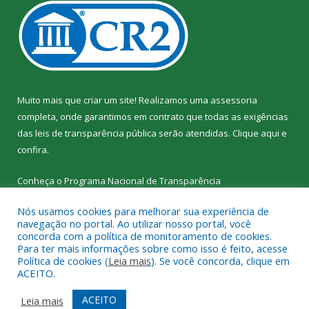
Muito mais que criar um site! Realizamos uma assessoria
completa, onde garantimos em contrato que todas as exigências
das leis de transparência pública serão atendidas. Clique aqui e
confira.
Conheça o
Programa Nacional de Transparência
Nós usamos cookies para melhorar sua experiência de
navegação no portal. Ao utilizar nosso portal, você
concorda com a política de monitoramento de cookies.
Para ter mais informações sobre como isso é feito, acesse
Todos os direitos reservados a SEMED – Secretaria Municipal de
Política de cookies (
Leia mais
). Se você concorda, clique em
Educação de Senador José Porfírio.
ACEITO.
Mapa do Site
Acessar Área Administrativa
ACEITO
Leia mais