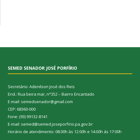
SEMED SENADOR JOSÉ PORFÍRIO
Secretário: Adenilson José dos Reis
End.: Rua beira mar, n°352 – Bairro Encantado
E-mail: semedsenador@gmail.com
CEP: 68360-000
Fone: (93) 99132-8141
E-mail: semed@semed.joseporfirio.pa.gov.br
Horário de atendimento: 08:00h às 12:00h e 14:00h ás 17:00h