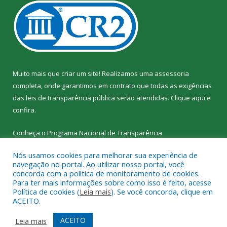
Muito mais que criar um site! Realizamos uma assessoria
completa, onde garantimos em contrato que todas as exigências
das leis de transparência pública serão atendidas. Clique aqui e
confira.
Conheça o
Programa Nacional de Transparência
Nós usamos cookies para melhorar sua experiência de
navegação no portal. Ao utilizar nosso portal, você
concorda com a política de monitoramento de cookies.
Para ter mais informações sobre como isso é feito, acesse
Todos os direitos reservados a SEMED – Secretaria Municipal de
Política de cookies (
Leia mais
). Se você concorda, clique em
Educação de Senador José Porfírio.
ACEITO.
Mapa do Site
Acessar Área Administrativa
ACEITO
Leia mais