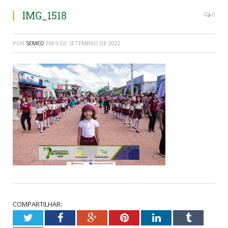
IMG_1518
0
POR
SEMED
EM
9 DE SETEMBRO DE 2022
COMPARTILHAR:
Twitter
Facebook
Google+
Pinterest
LinkedIn
Tumblr