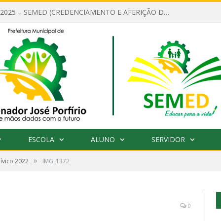
EDITAL Nº 001/2025 – SEMED (CREDENCIAMENTO E AFERIÇÃO DE CRITÉRIOS TÉCNICOS DE MÉRITO E DESEMPENHO PARA PROVIMENTO DO CARGO OU FUNÇÃO DE GESTOR ESCOLAR DAS UNIDADES DE ENSINO DA REDE MUNICIPAL DE SENADOR JO)
ESCOLA
ALUNO
SERVIDOR
»
Cívico 2022
IMG_1372
0