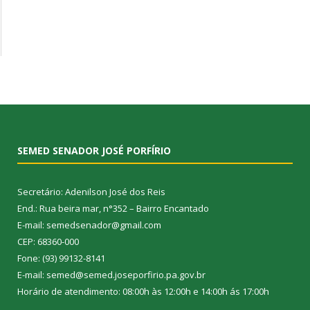
SEMED SENADOR JOSÉ PORFÍRIO
Secretário: Adenilson José dos Reis
End.: Rua beira mar, n°352 – Bairro Encantado
E-mail: semedsenador@gmail.com
CEP: 68360-000
Fone: (93) 99132-8141
E-mail: semed@semed.joseporfirio.pa.gov.br
Horário de atendimento: 08:00h às 12:00h e 14:00h ás 17:00h