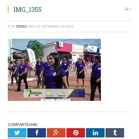
IMG_1355
0
POR
SEMED
EM
9 DE SETEMBRO DE 2022
COMPARTILHAR:
Twitter
Facebook
Google+
Pinterest
LinkedIn
Tumblr