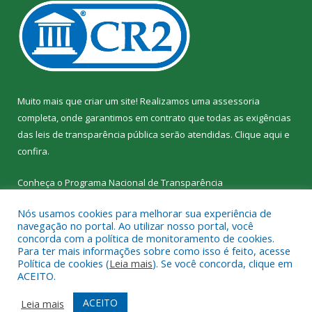
Muito mais que criar um site! Realizamos uma assessoria
completa, onde garantimos em contrato que todas as exigências
das leis de transparência pública serão atendidas. Clique aqui e
confira.
Conheça o
Programa Nacional de Transparência
Nós usamos cookies para melhorar sua experiência de
navegação no portal. Ao utilizar nosso portal, você
concorda com a política de monitoramento de cookies.
Para ter mais informações sobre como isso é feito, acesse
Todos os direitos reservados a SEMED – Secretaria Municipal de
Política de cookies (
Leia mais
). Se você concorda, clique em
Educação de Senador José Porfírio.
ACEITO.
Mapa do Site
Acessar Área Administrativa
ACEITO
Leia mais