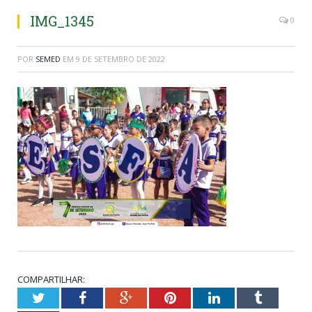
IMG_1345
0
POR
SEMED
EM
9 DE SETEMBRO DE 2022
COMPARTILHAR:
Twitter
Facebook
Google+
Pinterest
LinkedIn
Tumblr