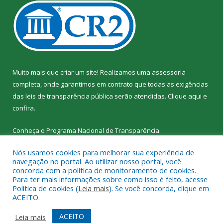
Muito mais que criar um site! Realizamos uma assessoria
completa, onde garantimos em contrato que todas as exigências
das leis de transparência pública serão atendidas. Clique aqui e
confira.
Conheça o
Programa Nacional de Transparência
Nós usamos cookies para melhorar sua experiência de
navegação no portal. Ao utilizar nosso portal, você
concorda com a política de monitoramento de cookies.
Para ter mais informações sobre como isso é feito, acesse
Todos os direitos reservados a SEMED – Secretaria Municipal de
Política de cookies (
Leia mais
). Se você concorda, clique em
Educação de Senador José Porfírio.
ACEITO.
Mapa do Site
Acessar Área Administrativa
ACEITO
Leia mais