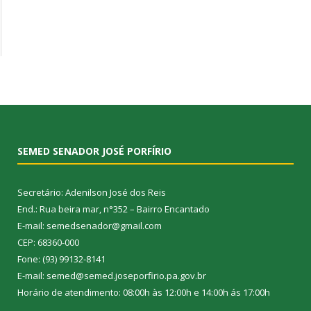
SEMED SENADOR JOSÉ PORFÍRIO
Secretário: Adenilson José dos Reis
End.: Rua beira mar, n°352 – Bairro Encantado
E-mail: semedsenador@gmail.com
CEP: 68360-000
Fone: (93) 99132-8141
E-mail: semed@semed.joseporfirio.pa.gov.br
Horário de atendimento: 08:00h às 12:00h e 14:00h ás 17:00h