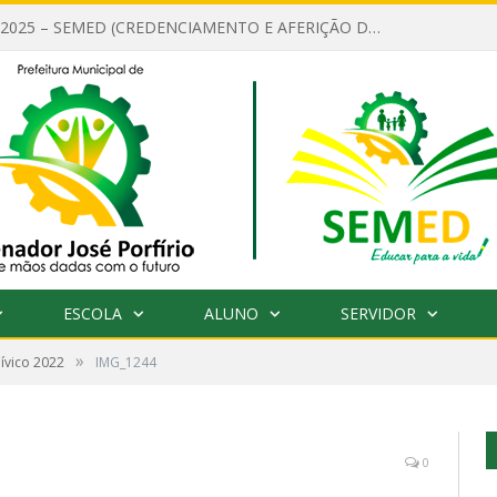
EDITAL Nº 001/2025 – SEMED (CREDENCIAMENTO E AFERIÇÃO DE CRITÉRIOS TÉCNICOS DE MÉRITO E DESEMPENHO PARA PROVIMENTO DO CARGO OU FUNÇÃO DE GESTOR ESCOLAR DAS UNIDADES DE ENSINO DA REDE MUNICIPAL DE SENADOR JO)
ESCOLA
ALUNO
SERVIDOR
»
Cívico 2022
IMG_1244
0