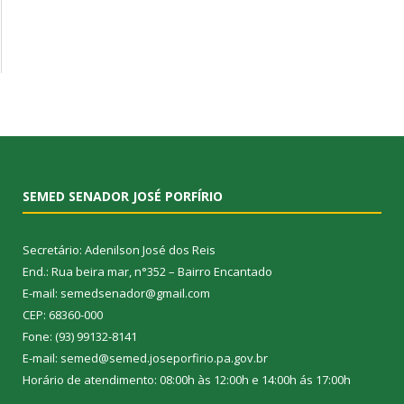
SEMED SENADOR JOSÉ PORFÍRIO
Secretário: Adenilson José dos Reis
End.: Rua beira mar, n°352 – Bairro Encantado
E-mail: semedsenador@gmail.com
CEP: 68360-000
Fone: (93) 99132-8141
E-mail: semed@semed.joseporfirio.pa.gov.br
Horário de atendimento: 08:00h às 12:00h e 14:00h ás 17:00h