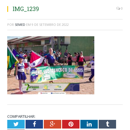
IMG_1239
0
POR
SEMED
EM
9 DE SETEMBRO DE 2022
COMPARTILHAR:
Twitter
Facebook
Google+
Pinterest
LinkedIn
Tumblr