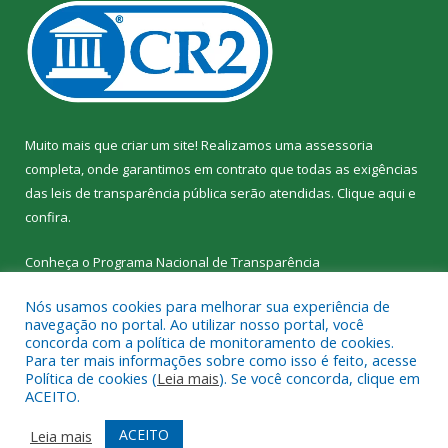
Muito mais que criar um site! Realizamos uma assessoria
completa, onde garantimos em contrato que todas as exigências
das leis de transparência pública serão atendidas. Clique aqui e
confira.
Conheça o
Programa Nacional de Transparência
Nós usamos cookies para melhorar sua experiência de
navegação no portal. Ao utilizar nosso portal, você
concorda com a política de monitoramento de cookies.
Para ter mais informações sobre como isso é feito, acesse
Todos os direitos reservados a SEMED – Secretaria Municipal de
Política de cookies (
Leia mais
). Se você concorda, clique em
Educação de Senador José Porfírio.
ACEITO.
Mapa do Site
Acessar Área Administrativa
ACEITO
Leia mais