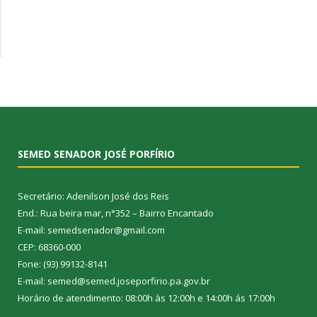
SEMED SENADOR JOSÉ PORFÍRIO
Secretário: Adenilson José dos Reis
End.: Rua beira mar, n°352 – Bairro Encantado
E-mail: semedsenador@gmail.com
CEP: 68360-000
Fone: (93) 99132-8141
E-mail: semed@semed.joseporfirio.pa.gov.br
Horário de atendimento: 08:00h às 12:00h e 14:00h ás 17:00h