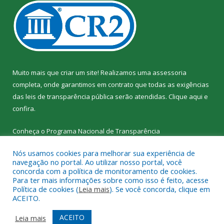
Muito mais que criar um site! Realizamos uma assessoria
completa, onde garantimos em contrato que todas as exigências
das leis de transparência pública serão atendidas. Clique aqui e
confira.
Conheça o
Programa Nacional de Transparência
Nós usamos cookies para melhorar sua experiência de
navegação no portal. Ao utilizar nosso portal, você
concorda com a política de monitoramento de cookies.
Para ter mais informações sobre como isso é feito, acesse
Todos os direitos reservados a SEMED – Secretaria Municipal de
Política de cookies (
Leia mais
). Se você concorda, clique em
Educação de Senador José Porfírio.
ACEITO.
Mapa do Site
Acessar Área Administrativa
ACEITO
Leia mais