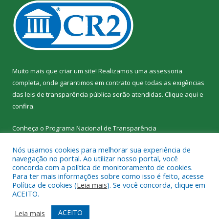
Muito mais que criar um site! Realizamos uma assessoria
completa, onde garantimos em contrato que todas as exigências
das leis de transparência pública serão atendidas. Clique aqui e
confira.
Conheça o
Programa Nacional de Transparência
Nós usamos cookies para melhorar sua experiência de
navegação no portal. Ao utilizar nosso portal, você
concorda com a política de monitoramento de cookies.
Para ter mais informações sobre como isso é feito, acesse
Todos os direitos reservados a SEMED – Secretaria Municipal de
Política de cookies (
Leia mais
). Se você concorda, clique em
Educação de Senador José Porfírio.
ACEITO.
Mapa do Site
Acessar Área Administrativa
ACEITO
Leia mais