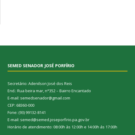
SEMED SENADOR JOSÉ PORFÍRIO
Secretário: Adenilson José dos Reis
End.: Rua beira mar, n°352 – Bairro Encantado
E-mail: semedsenador@gmail.com
CEP: 68360-000
Fone: (93) 99132-8141
E-mail: semed@semed.joseporfirio.pa.gov.br
Horário de atendimento: 08:00h às 12:00h e 14:00h ás 17:00h