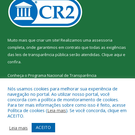
Muito mais que criar um site! Realizamos uma assessoria
completa, onde garantimos em contrato que todas as exigências
das leis de transparência pública serão atendidas. Clique aqui e
confira.
Conheça o
Programa Nacional de Transparência
Nós usamos cookies para melhorar sua experiência de
navegação no portal. Ao utilizar nosso portal, você
concorda com a política de monitoramento de cookies.
Para ter mais informações sobre como isso é feito, acesse
Todos os direitos reservados a SEMED – Secretaria Municipal de
Política de cookies (
Leia mais
). Se você concorda, clique em
Educação de Senador José Porfírio.
ACEITO.
Mapa do Site
Acessar Área Administrativa
ACEITO
Leia mais
Acessar Webmail