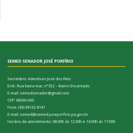
SEMED SENADOR JOSÉ PORFÍRIO
Secretário: Adenilson José dos Reis
End.: Rua beira mar, n°352 – Bairro Encantado
E-mail: semedsenador@gmail.com
CEP: 68360-000
Fone: (93) 99132-8141
E-mail: semed@semed.joseporfirio.pa.gov.br
Horário de atendimento: 08:00h às 12:00h e 14:00h ás 17:00h