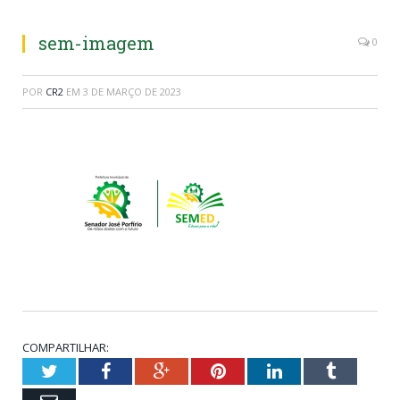
sem-imagem
0
POR
CR2
EM
3 DE MARÇO DE 2023
COMPARTILHAR:
Twitter
Facebook
Google+
Pinterest
LinkedIn
Tumblr