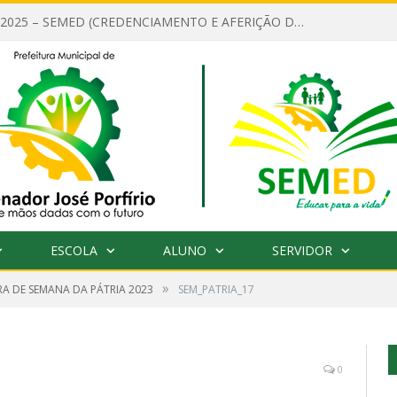
EDITAL Nº 001/2025 – SEMED (CREDENCIAMENTO E AFERIÇÃO DE CRITÉRIOS TÉCNICOS DE MÉRITO E DESEMPENHO PARA PROVIMENTO DO CARGO OU FUNÇÃO DE GESTOR ESCOLAR DAS UNIDADES DE ENSINO DA REDE MUNICIPAL DE SENADOR JO)
ESCOLA
ALUNO
SERVIDOR
»
A DE SEMANA DA PÁTRIA 2023
SEM_PATRIA_17
0