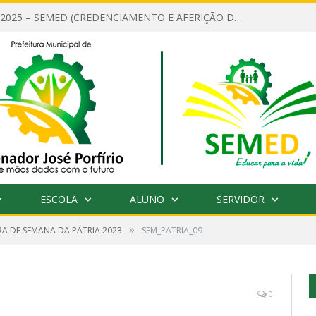
EDITAL Nº 001/2025 – SEMED (CREDENCIAMENTO E AFERIÇÃO DE CRITÉRIOS TÉCNICOS DE MÉRITO E DESEMPENHO PARA PROVIMENTO DO CARGO OU FUNÇÃO DE GESTOR ESCOLAR DAS UNIDADES DE ENSINO DA REDE MUNICIPAL DE SENADOR JO)
ESCOLA
ALUNO
SERVIDOR
»
A DE SEMANA DA PÁTRIA 2023
SEM_PATRIA_09
0