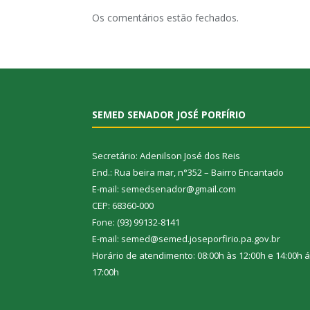
Os comentários estão fechados.
SEMED SENADOR JOSÉ PORFÍRIO
Secretário: Adenilson José dos Reis
End.: Rua beira mar, n°352 – Bairro Encantado
E-mail: semedsenador@gmail.com
CEP: 68360-000
Fone: (93) 99132-8141
E-mail: semed@semed.joseporfirio.pa.gov.br
Horário de atendimento: 08:00h às 12:00h e 14:00h 
17:00h